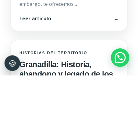
embargo, te ofrecemos…
Leer artículo
→
HISTORIAS DEL TERRITORIO
Granadilla: Historia,
abandono y legado de los
Pueblos de Colonización
Torre del Homenaje de Granadilla. Fuente:
Elaboración propia Enclavado en un
entorno natural único, el pueblo de
Granadilla, en la provincia de…
Leer artículo
→